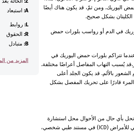
Z:
الحالة بعد
مض اليوريك. ومن ثمّ، قد يكون هناك أيضًا
A:
استبعاد
 الكليتان بشكل صحيح.
L:
روابط
وريك في الدم أو رواسب بلورات حمض
R:
الحقوق
B:
متبادل
ندما تتراكم بلورات حمض اليوريك في
المزيد من ال
.
قد يُسبب التهاب المفاصل أعراضًا مختلفة.
لشعور بالألم. قد يكون الجلد أعلى
ن المرء قادرًا على تحريك المفصل بشكل
 تحل بأي حال من الأحوال محل استشارة
الطبيبة أو الطبيب. إذا وجدت كود التصنيف الدولي للأمراض (ICD) في مستند طبي شخصي،