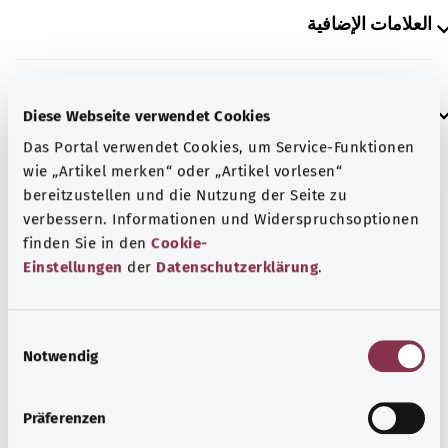
العلامات الإضافية
إرشاد
Diese Webseite verwendet Cookies
Das Portal verwendet Cookies, um Service-Funktionen
wie „Artikel merken“ oder „Artikel vorlesen“
المصدر
bereitzustellen und die Nutzung der Seite zu
verbessern. Informationen und Widerspruchsoptionen
مُقدم من شركة "Was hab’ ich?‎" ذات المسؤولية المحدودة غير
finden Sie in den
Cookie-
الربحية بالنيابة عن الوزارة الاتحادية للصحة (BMG).
Einstellungen
der
Datenschutzerklärung
.
E
رجوع إلى الأعلى
Notwendig
i
n
gesund.bund.de
w
Präferenzen
إحدى الخدمات المقدمة من
i