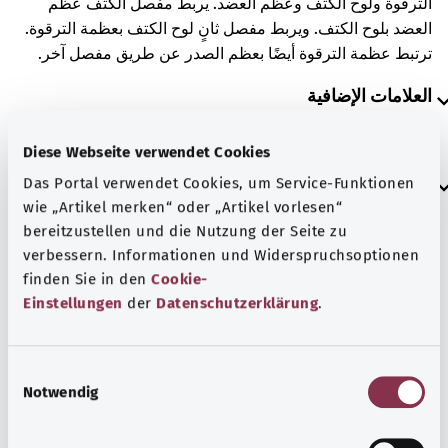
الترقوة ولوح الكتف وعظم العضد. يربط مفصل الكتف عظم
العضد بلوح الكتف. ويربط مفصل ثانٍ لوح الكتف بعظمة الترقوة.
ترتبط عظمة الترقوة أيضًا بعظم الصدر عن طريق مفصل آخر.
العلامات الإضافية
Diese Webseite verwendet Cookies
إرشاد
Das Portal verwendet Cookies, um Service-Funktionen
wie „Artikel merken“ oder „Artikel vorlesen“
bereitzustellen und die Nutzung der Seite zu
verbessern. Informationen und Widerspruchsoptionen
المصدر
finden Sie in den
Cookie-
مُقدم من شركة "Was hab’ ich?‎" ذات المسؤولية المحدودة غير
Einstellungen
der
Datenschutzerklärung
.
الربحية بالنيابة عن الوزارة الاتحادية للصحة (BMG).
E
Notwendig
i
رجوع إلى الأعلى
n
w