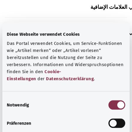
العلامات الإضافية
إرشاد
Diese Webseite verwendet Cookies
Das Portal verwendet Cookies, um Service-Funktionen
wie „Artikel merken“ oder „Artikel vorlesen“
المصدر
bereitzustellen und die Nutzung der Seite zu
verbessern. Informationen und Widerspruchsoptionen
مُقدم من شركة "Was hab’ ich?‎" ذات المسؤولية المحدودة غير
finden Sie in den
Cookie-
الربحية بالنيابة عن الوزارة الاتحادية للصحة (BMG).
Einstellungen
der
Datenschutzerklärung
.
E
رجوع إلى الأعلى
Notwendig
i
n
gesund.bund.de
w
Präferenzen
إحدى الخدمات المقدمة من
i