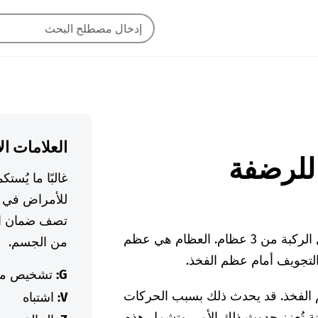
العلامات ال
غالبًا ما يُس
للأمراض في ا
تصف ضمان ال
يربط مفصل الركبة الفخذ بالساق. يتكون مفصل الركبة من 3 عظام. العظام هي عظم
من الجسم.
لتجويف أمام عظم الفخذ.
G:
تشخيص م
الفخذ. قد يحدث ذلك بسبب الحركات
V:
اشتباه
نة تُعزز حدوث ذلك الأمر. وتشمل هذه