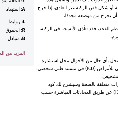
Z:
الحالة بعد
 أو شكل فص الركبة غير العادي. إذا خرج
A:
استبعاد
ن يخرج من موضعه مجددًا.
L:
روابط
 الفخذ، فقد تتأذى الأنسجة في الركبة.
R:
الحقوق
رم.
B:
متبادل
المزيد من ال
 تحل بأي حال من الأحوال محل استشارة
الطبيبة أو الطبيب. إذا وجدت كود التصنيف الدولي للأمراض (ICD) في مستند طبي شخصي،
لتشخيص.
رات متعلقة بالصحة وسيشرح لك كود
التشخيص الخاص بالتصنيف الدولي للأمراض (ICD) عن طريق المحادثات المباشرة حسب