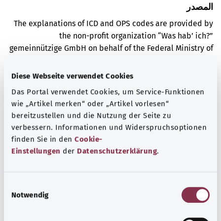
المصدر
The explanations of ICD and OPS codes are provided by
the non-profit organization “Was hab’ ich?”
gemeinnützige GmbH on behalf of the Federal Ministry of
Health (BMG).
Diese Webseite verwendet Cookies
Das Portal verwendet Cookies, um Service-Funktionen
wie „Artikel merken“ oder „Artikel vorlesen“
bereitzustellen und die Nutzung der Seite zu
معرفة جيدة
verbessern. Informationen und Widerspruchsoptionen
finden Sie in den
Cookie-
المزيد من المقالات
Einstellungen
der
Datenschutzerklärung
.
E
Notwendig
i
n
w