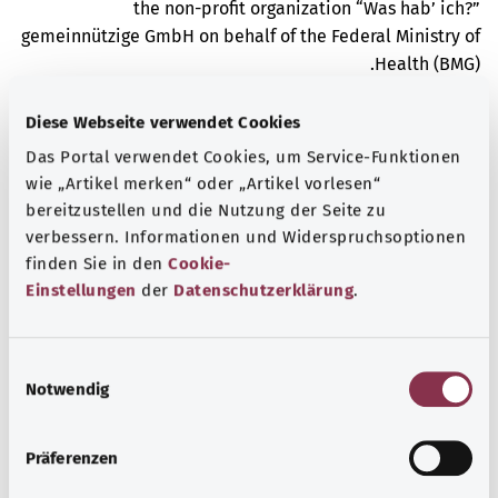
the non-profit organization “Was hab’ ich?”
gemeinnützige GmbH on behalf of the Federal Ministry of
Health (BMG).
Diese Webseite verwendet Cookies
Das Portal verwendet Cookies, um Service-Funktionen
wie „Artikel merken“ oder „Artikel vorlesen“
bereitzustellen und die Nutzung der Seite zu
معرفة جيدة
verbessern. Informationen und Widerspruchsoptionen
المزيد من المقالات
finden Sie in den
Cookie-
Einstellungen
der
Datenschutzerklärung
.
E
Notwendig
i
n
w
Präferenzen
i