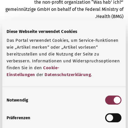
the non-profit organization “Was hab’ ich?”
gemeinnützige GmbH on behalf of the Federal Ministry of
Health (BMG).
Diese Webseite verwendet Cookies
Das Portal verwendet Cookies, um Service-Funktionen
wie „Artikel merken“ oder „Artikel vorlesen“
bereitzustellen und die Nutzung der Seite zu
معرفة جيدة
verbessern. Informationen und Widerspruchsoptionen
المزيد من المقالات
finden Sie in den
Cookie-
Einstellungen
der
Datenschutzerklärung
.
E
Notwendig
i
n
w
Präferenzen
i