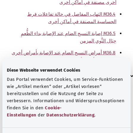
أخرى مصنفة في أماكن أخرى
M36.4 التهاب المفاصل في حالة تفاعلات فرط
الحساسية المصنفة في أماكن أخرى
M36.5 إصابة النسيج الضام عند الإصابة بداء الطُّعمِ
حِيَال الثَّوي المزمن
M36.8 أمراض النسيج الضام عند الإصابة بأمراض أخرى
مصنفة في أماكن أخرى
Diese Webseite verwendet Cookies
إرشاد
Das Portal verwendet Cookies, um Service-Funktionen
wie „Artikel merken“ oder „Artikel vorlesen“
bereitzustellen und die Nutzung der Seite zu
المصدر
verbessern. Informationen und Widerspruchsoptionen
finden Sie in den
Cookie-
The explanations of ICD and OPS codes are provided by
Einstellungen
der
Datenschutzerklärung
.
the non-profit organization “Was hab’ ich?”
gemeinnützige GmbH on behalf of the Federal Ministry of
Health (BMG).