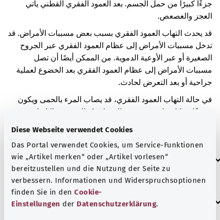
جزءًا كبيرًا من حمل الجسم. بعد العمود الفقري القطني يأتي
العجز والعصعص.
قد يحدث التهاب العمود الفقري بسبب بعض مسببات الأمراض. قد
تدخل مسببات الأمراض إلى عظام العمود الفقري عبر الجروح
الصغيرة أو عبر الأوعية الدموية. من الممكن أيضًا أن تصل
مسببات الأمراض إلى عظام العمود الفقري بعد الخضوع لعملية
جراحية أو بعد التعرض لحادث.
في حالة التهاب العمود الفقري، قد يصاب المرء بالحمى ويكون
ضعيفًا بشكل عام. قد تتضرر الفقرات كذلك بسبب الالتهاب.
عندما تتضرر الفقرات، قد يتغير شكلها. قد يؤدي ذلك أيضًا إلى
Diese Webseite verwendet Cookies
تغير شكل العمود الفقري.
Das Portal verwendet Cookies, um Service-Funktionen
العلامات الإضافية
wie „Artikel merken“ oder „Artikel vorlesen“
bereitzustellen und die Nutzung der Seite zu
verbessern. Informationen und Widerspruchsoptionen
finden Sie in den
Cookie-
إرشاد
Einstellungen
der
Datenschutzerklärung
.