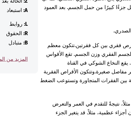
Z:
الحالة بعد
 جزءًا كبيرًا من حمل الجسم. بعد العمود
A:
استبعاد
L:
روابط
الصدري.
R:
الحقوق
B:
متبادل
قرص فقري بين كل فقرتين.
تتكون معظم
سم الفقري وزن الجسم. تقع الأقواس
المزيد من ال
 يقع النخاع الشوكي في القناة
بر مفاصل صغيرة.
وتتكون الأقراص الفقرية
 بين الفقرات المتجاورة وتستوعب الضغط
لاً، نتيجةً للتقدم في العمر والتعرض
أجزاء عظمية، مثلاً. قد يتغير الجزء