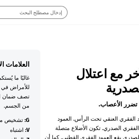
العلامات ال
 الآخر مع اعتلال
غالبًا ما يُس
صدرية
للأمراض في ا
تصف ضمان ال
 تضرر الأعصاب.
من الجسم.
د الفقري العنقي تحت الرأس. العمود
G:
تشخيص م
 الفقري الصدري. تكون الأضلاع متصلة
V:
اشتباه
لصدري يقع العمود الفقري القطني. كما أن