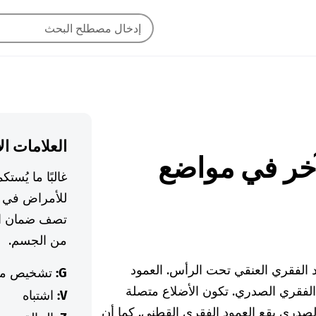
العلامات ال
ر الآخر في مواضع
غالبًا ما يُس
للأمراض في ا
تصف ضمان ال
من الجسم.
د الفقري العنقي تحت الرأس. العمود
G:
تشخيص م
 الفقري الصدري. تكون الأضلاع متصلة
V:
اشتباه
لصدري يقع العمود الفقري القطني. كما أن