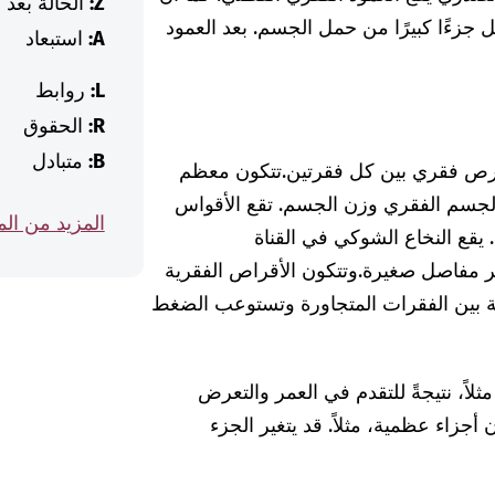
Z:
الحالة بعد
 جزءًا كبيرًا من حمل الجسم. بعد العمود
A:
استبعاد
L:
روابط
R:
الحقوق
B:
متبادل
قرص فقري بين كل فقرتين.
تتكون معظم
سم الفقري وزن الجسم. تقع الأقواس
المزيد من ال
 يقع النخاع الشوكي في القناة
بر مفاصل صغيرة.
وتتكون الأقراص الفقرية
 بين الفقرات المتجاورة وتستوعب الضغط
لاً، نتيجةً للتقدم في العمر والتعرض
أجزاء عظمية، مثلاً. قد يتغير الجزء