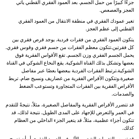
جزءًا كبيرًا من حمل الجسم. بعد العمود الفقري القطني يأتي
العجز والعصعص.
تغير عمودك الفقري في منطقة الانتقال من العمود الفقري
القطني إلى عظم العجز.
يتكون العمود الفقري من فقرات فردية. يوجد قرص فقري بين
كل فقرتين.
تتكون معظم الفقرات من جسم فقري وقوس فقري.
يحمل الجسم الفقري وزن الجسم. تقع الأقواس الفقرية فوق
بعضها وتشكل بذلك القناة الشوكية. يقع النخاع الشوكي في القناة
الشوكية.
ترتبط الفقرات الفردية ببعضها بعضًا عبر مفاصل
صغيرة.
وتتكون الأقراص الفقرية من غضاريف ونسيج ضام. تربط
الأقراص الفقرية بين الفقرات المتجاورة وتستوعب الضغط
والصدمات.
قد تتضرر الأقراص الفقرية والمفاصل الصغيرة، مثلاً، نتيجةً للتقدم
في العمر والتعرض للإجهاد على المدى الطويل. نتيجة لذلك، قد
تتكون أجزاء عظمية، مثلاً. قد يتغير الجزء الداخلي من العظام
كذلك.
قد تسبب التغيرات الشعور بالألم في العمود الفقري أو أن تصبح