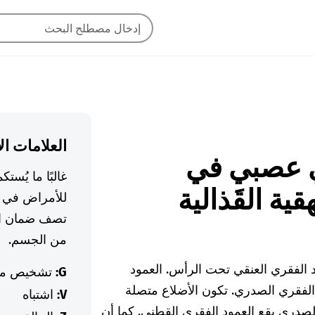
العلامات ال
قاري عصبي في
غالبًا ما يُس
ية القَذالية
للأمراض في ا
تصف ضمان ال
من الجسم.
د الفقري العنقي تحت الرأس. العمود
G:
تشخيص م
 الفقري الصدري. تكون الأضلاع متصلة
V:
اشتباه
لصدري يقع العمود الفقري القطني. كما أن