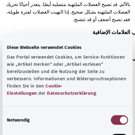
بالألم. قد تصبح العضلات الملتهبة متصلبة أيضًا. يتعذر أحيانًا تحريك
العضلات الملتهبة بشكل صحيح. إذا التهبت العضلات لفترة طويلة،
فقد تصبح أضعف أو قد تتشنج.
العلامات الإضافية
Diese Webseite verwendet Cookies
Das Portal verwendet Cookies, um Service-Funktionen
إرشاد
wie „Artikel merken“ oder „Artikel vorlesen“
bereitzustellen und die Nutzung der Seite zu
verbessern. Informationen und Widerspruchsoptionen
المصدر
finden Sie in den
Cookie-
Einstellungen
der
Datenschutzerklärung
.
مُقدم من شركة "Was hab’ ich?‎" ذات المسؤولية المحدودة غير
الربحية بالنيابة عن الوزارة الاتحادية للصحة (BMG).
E
Notwendig
i
رجوع إلى الأعلى
n