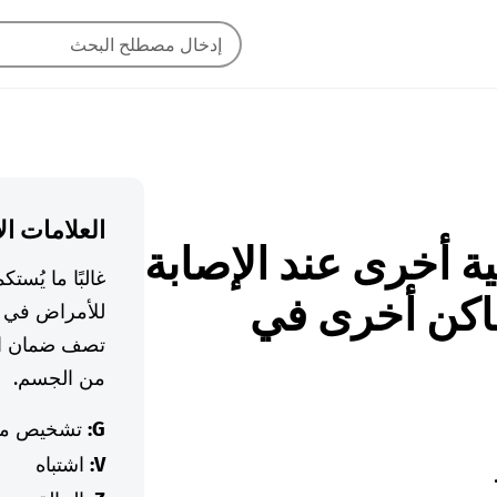
العلامات ال
ضلية أخرى عند الإصابة
غالبًا ما يُس
اكن أخرى في
للأمراض في ا
تصف ضمان ال
من الجسم.
G:
تشخيص م
V:
اشتباه