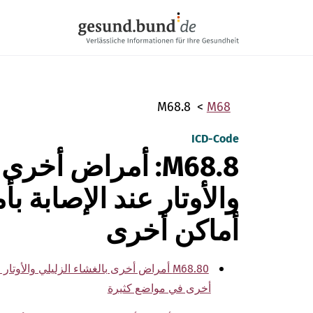
تخطي التنقل
M68.8
M68
ICD-Code
M68.8: أمراض أخر
والأوتار عند الإصابة 
أماكن أخرى
M68.80 أمراض أخرى بالغشاء الزليلي والأو
أخرى في مواضع كثيرة