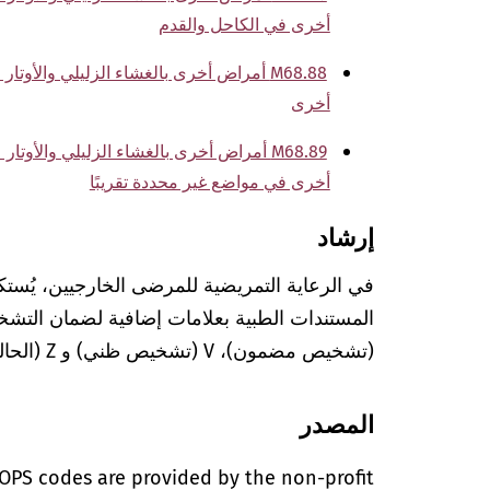
أخرى في الكاحل والقدم
M68.88 أمراض أخرى بالغشاء الزليلي والأ
أخرى
M68.89 أمراض أخرى بالغشاء الزليلي والأو
أخرى في مواضع غير محددة تقريبًا
إرشاد
في الرعاية التمريضية للمرضى الخارجيين، يُستك
(تشخيص مضمون)، V (تشخيص ظني) و Z (الحالة بعد التشخيص المعني).
المصدر
OPS codes are provided by the non-profit