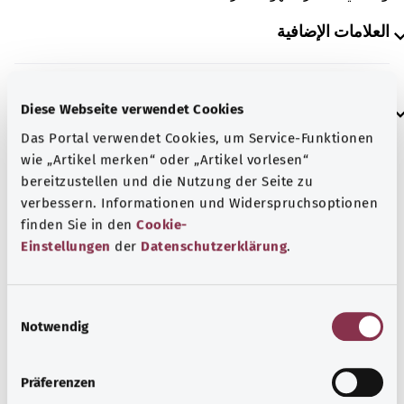
العلامات الإضافية
إرشاد
Diese Webseite verwendet Cookies
Das Portal verwendet Cookies, um Service-Funktionen
wie „Artikel merken“ oder „Artikel vorlesen“
bereitzustellen und die Nutzung der Seite zu
المصدر
verbessern. Informationen und Widerspruchsoptionen
مُقدم من شركة "Was hab’ ich?‎" ذات المسؤولية المحدودة غير
finden Sie in den
Cookie-
الربحية بالنيابة عن الوزارة الاتحادية للصحة (BMG).
Einstellungen
der
Datenschutzerklärung
.
E
رجوع إلى الأعلى
Notwendig
i
n
w
gesund.bund.de
Präferenzen
i
إحدى الخدمات المقدمة من