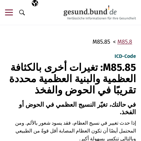
تخطي التنقل
AR
اللغة المختارة
قائ
البحث
M85.85
M85.8
ICD-Code
M85.85: تغيرات أخرى بالكثافة
العظمية والبنية العظمية محددة
تقريبًا في الحوض والفخذ
في حالتك، تغيّر النسيج العظمي في الحوض أو
الفخذ.
إذا حدث تغيير في نسيج العظام، فقد يسود شعور بالألم. ومن
المحتمل أيضًا أن تكون العظام المصابة أقل قوةً من الطبيعي
وبالتالي تنكسر بسهولة أكبر.