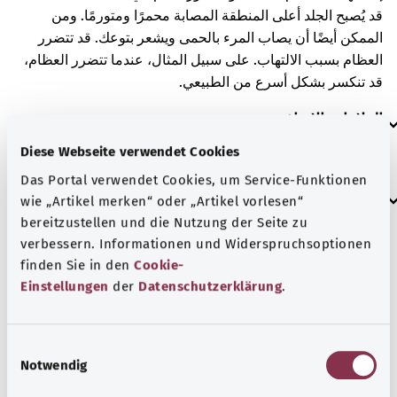
قد يُصبح الجلد أعلى المنطقة المصابة محمرًا ومتورمًا. ومن
الممكن أيضًا أن يصاب المرء بالحمى ويشعر بتوعك. قد تتضرر
العظام بسبب الالتهاب. على سبيل المثال، عندما تتضرر العظام،
قد تنكسر بشكل أسرع من الطبيعي.
العلامات الإضافية
Diese Webseite verwendet Cookies
Das Portal verwendet Cookies, um Service-Funktionen
إرشاد
wie „Artikel merken“ oder „Artikel vorlesen“
bereitzustellen und die Nutzung der Seite zu
verbessern. Informationen und Widerspruchsoptionen
finden Sie in den
Cookie-
المصدر
Einstellungen
der
Datenschutzerklärung
.
مُقدم من شركة "Was hab’ ich?‎" ذات المسؤولية المحدودة غير
الربحية بالنيابة عن الوزارة الاتحادية للصحة (BMG).
E
Notwendig
i
n