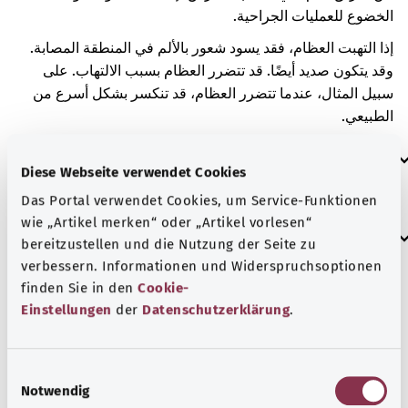
الخضوع للعمليات الجراحية.
إذا التهبت العظام، فقد يسود شعور بالألم في المنطقة المصابة.
وقد يتكون صديد أيضًا. قد تتضرر العظام بسبب الالتهاب. على
سبيل المثال، عندما تتضرر العظام، قد تنكسر بشكل أسرع من
الطبيعي.
العلامات الإضافية
Diese Webseite verwendet Cookies
Das Portal verwendet Cookies, um Service-Funktionen
wie „Artikel merken“ oder „Artikel vorlesen“
إرشاد
bereitzustellen und die Nutzung der Seite zu
verbessern. Informationen und Widerspruchsoptionen
finden Sie in den
Cookie-
المصدر
Einstellungen
der
Datenschutzerklärung
.
مُقدم من شركة "Was hab’ ich?‎" ذات المسؤولية المحدودة غير
الربحية بالنيابة عن الوزارة الاتحادية للصحة (BMG).
E
Notwendig
i