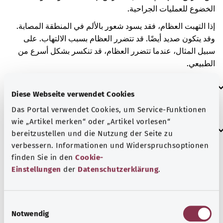
الخضوع للعمليات الجراحية.
إذا التهبت العظام، فقد يسود شعور بالألم في المنطقة المصابة.
وقد يتكون صديد أيضًا. قد تتضرر العظام بسبب الالتهاب. على
سبيل المثال، عندما تتضرر العظام، قد تنكسر بشكل أسرع من
الطبيعي.
العلامات الإضافية
Diese Webseite verwendet Cookies
Das Portal verwendet Cookies, um Service-Funktionen
wie „Artikel merken“ oder „Artikel vorlesen“
إرشاد
bereitzustellen und die Nutzung der Seite zu
verbessern. Informationen und Widerspruchsoptionen
finden Sie in den
Cookie-
المصدر
Einstellungen
der
Datenschutzerklärung
.
مُقدم من شركة "Was hab’ ich?‎" ذات المسؤولية المحدودة غير
الربحية بالنيابة عن الوزارة الاتحادية للصحة (BMG).
E
Notwendig
i