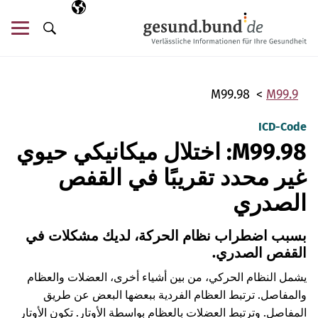
تخطي التنقل
AR
اللغة المختارة
قائ
البحث
M99.98
M99.9
ICD-Code
M99.98: اختلال ميكانيكي حيوي
غير محدد تقريبًا في القفص
الصدري
بسبب اضطراب نظام الحركة، لديك مشكلات في
القفص الصدري.
يشمل النظام الحركي، من بين أشياء أخرى، العضلات والعظام
والمفاصل. ترتبط العظام الفردية ببعضها البعض عن طريق
المفاصل. وترتبط العضلات بالعظام بواسطة الأوتار. تكون الأوتار