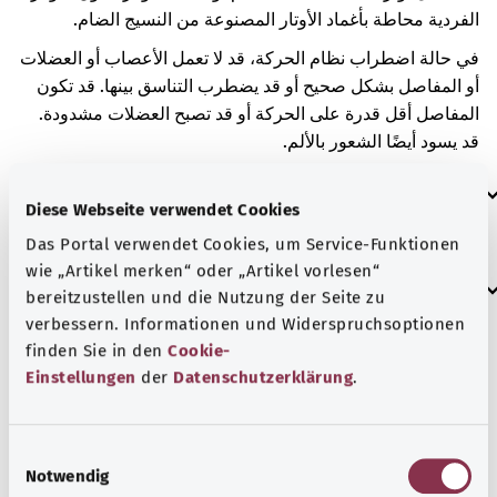
الفردية محاطة بأغماد الأوتار المصنوعة من النسيج الضام.
في حالة اضطراب نظام الحركة، قد لا تعمل الأعصاب أو العضلات
أو المفاصل بشكل صحيح أو قد يضطرب التناسق بينها. قد تكون
المفاصل أقل قدرة على الحركة أو قد تصبح العضلات مشدودة.
قد يسود أيضًا الشعور بالألم.
العلامات الإضافية
Diese Webseite verwendet Cookies
Das Portal verwendet Cookies, um Service-Funktionen
wie „Artikel merken“ oder „Artikel vorlesen“
إرشاد
bereitzustellen und die Nutzung der Seite zu
verbessern. Informationen und Widerspruchsoptionen
finden Sie in den
Cookie-
المصدر
Einstellungen
der
Datenschutzerklärung
.
مُقدم من شركة "Was hab’ ich?‎" ذات المسؤولية المحدودة غير
الربحية بالنيابة عن الوزارة الاتحادية للصحة (BMG).
E
Notwendig
i