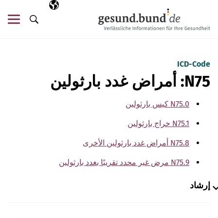
تخطي التنقل
AR
اللغة المختارة
قائ
البحث
ICD-Code
N75: أمراض غدد بارثولين
N75.0 كيس بارثولين
N75.1 خراج بارثولين
N75.8 أمراض غدد بارثولين الأخرى
N75.9 مرض غير محدد تقريبًا بغدد بارثولين
إرشاد