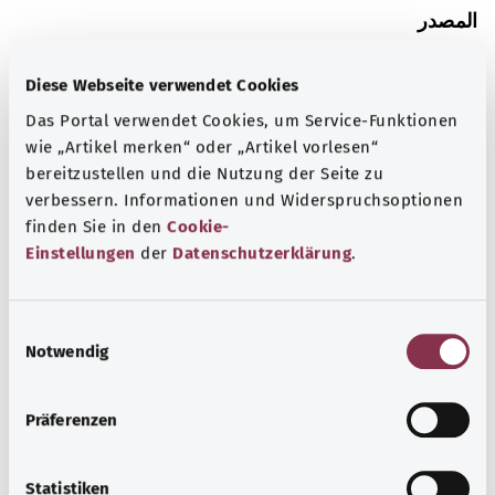
المصدر
The explanations of ICD and OPS codes are provided by
the non-profit organization “Was hab’ ich?”
Diese Webseite verwendet Cookies
gemeinnützige GmbH on behalf of the Federal Ministry of
Das Portal verwendet Cookies, um Service-Funktionen
Health (BMG).
wie „Artikel merken“ oder „Artikel vorlesen“
bereitzustellen und die Nutzung der Seite zu
verbessern. Informationen und Widerspruchsoptionen
finden Sie in den
Cookie-
Einstellungen
der
Datenschutzerklärung
.
رجوع إلى الأعلى
E
Notwendig
i
gesund.bund.de
n
إحدى الخدمات المقدمة من
w
وزارة الصحة الاتحادية.
Präferenzen
i
l
l
Statistiken