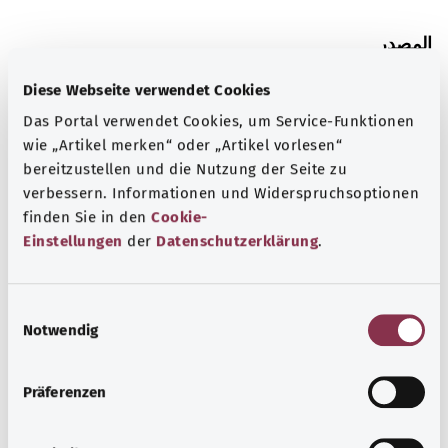
المصدر
The explanations of ICD and OPS codes are provided by
Diese Webseite verwendet Cookies
the non-profit organization “Was hab’ ich?”
Das Portal verwendet Cookies, um Service-Funktionen
gemeinnützige GmbH on behalf of the Federal Ministry of
wie „Artikel merken“ oder „Artikel vorlesen“
Health (BMG).
bereitzustellen und die Nutzung der Seite zu
verbessern. Informationen und Widerspruchsoptionen
finden Sie in den
Cookie-
Einstellungen
der
Datenschutzerklärung
.
رجوع إلى الأعلى
E
Notwendig
i
gesund.bund.de
n
إحدى الخدمات المقدمة من
w
Präferenzen
وزارة الصحة الاتحادية.
i
l