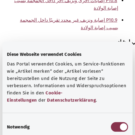
P10.8 إصابات أخرى ونزيف آخر داخل الجمجمة بسبب
إصابة الولادة
P10.9 إصابة ونزيف غير محدد تقريبًا داخل الجمجمة
بسبب إصابة الولادة
إرشاد
Diese Webseite verwendet Cookies
Das Portal verwendet Cookies, um Service-Funktionen
المصدر
wie „Artikel merken“ oder „Artikel vorlesen“
The explanations of ICD and OPS codes are provided by
bereitzustellen und die Nutzung der Seite zu
the non-profit organization “Was hab’ ich?”
verbessern. Informationen und Widerspruchsoptionen
finden Sie in den
Cookie-
gemeinnützige GmbH on behalf of the Federal Ministry of
Einstellungen
der
Datenschutzerklärung
.
Health (BMG).
E
Notwendig
i