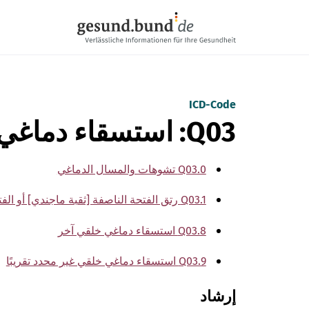
تخطي التنقل
ICD-Code
Q03: استسقاء دماغي خلقي
Q03.0 تشوهات والمسال الدماغي
Q03.1 رتق الفتحة الناصفة [ثقبة ماجندي] أو الفتحة الوحشية [ثقبة لوشكا] للبطين الرابع
Q03.8 استسقاء دماغي خلقي آخر
Q03.9 استسقاء دماغي خلقي غير محدد تقريبًا
إرشاد