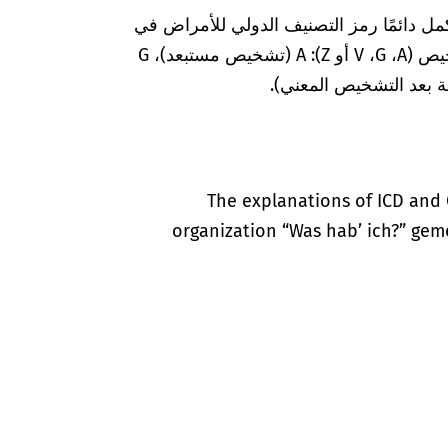
مل دائمًا رمز التصنيف الدولي للأمراض في
المستندات الطبية بعلامات إضافية لضمان التشخيص (A‏، G‏، V أو Z): A (تشخيص مستبعد)، G
The explanations of ICD and 
organization “Was hab’ ich?” gem