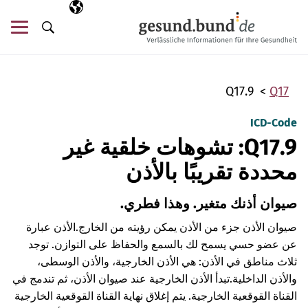
تخطي التنقل
AR
اللغة المختارة
قائ
البحث
Q17.9
Q17
ICD-Code
Q17.9: تشوهات خلقية غير
محددة تقريبًا بالأذن
صيوان أذنك متغير. وهذا فطري.
صيوان الأذن جزء من الأذن يمكن رؤيته من الخارج.
الأذن عبارة
عن عضو حسي يسمح لك بالسمع والحفاظ على التوازن. توجد
ثلاث مناطق في الأذن: هي الأذن الخارجية، والأذن الوسطى،
والأذن الداخلية.
تبدأ الأذن الخارجية عند صيوان الأذن، ثم تندمج في
القناة القوقعية الخارجية. يتم إغلاق نهاية القناة القوقعية الخارجية