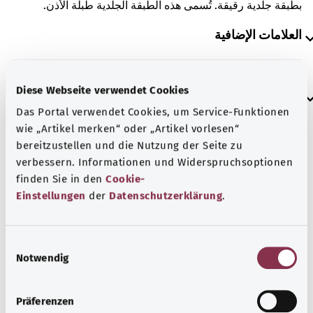
بطبقة جلدية رقيقة. تُسمى هذه الطبقة الجلدية طبلة الأذن.
العلامات الإضافية
Diese Webseite verwendet Cookies
إرشاد
Das Portal verwendet Cookies, um Service-Funktionen
wie „Artikel merken“ oder „Artikel vorlesen“
bereitzustellen und die Nutzung der Seite zu
المصدر
verbessern. Informationen und Widerspruchsoptionen
مُقدم من شركة "Was hab’ ich?‎" ذات المسؤولية المحدودة غير
finden Sie in den
Cookie-
الربحية بالنيابة عن الوزارة الاتحادية للصحة (BMG).
Einstellungen
der
Datenschutzerklärung
.
E
رجوع إلى الأعلى
Notwendig
i
n
w
gesund.bund.de
Präferenzen
i