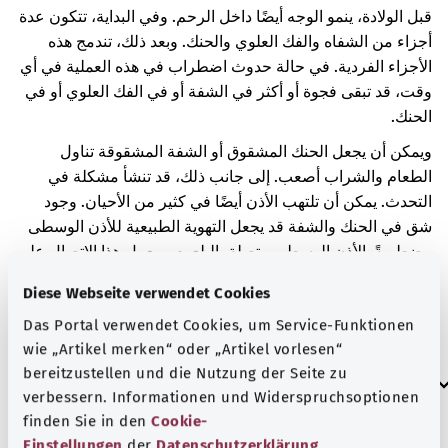
قبل الولادة، ينمو الوجه أيضًا داخل الرحم. وفي البداية، تتكون عدة
أجزاء من الشفاه والفك العلوي والحنك. وبعد ذلك، تندمج هذه
الأجزاء الفردية. في حالة حدوث اضطراب في هذه العملية في أي
وقت، قد تبقى فجوة أو أكثر في الشفة أو في الفك العلوي أو في
الحنك.
ويمكن أن يجعل الحنك المشقوق أو الشفة المشقوقة تناول
الطعام والشراب أصعب. إلى جانب ذلك، قد تنشأ مشكلة في
التحدث. يمكن أن تلتهب الأذن أيضًا في كثير من الأحيان. وجود
شق في الحنك والشفة قد يجعل التهوية الطبيعية للأذن الوسطى
مضطربةً. الأذن الوسطى متصلة بالبلعوم. ويعمل هذا الاتصال على
تهوية الأذن الوسطى.
Diese Webseite verwendet Cookies
من الممكن أن تكون الشقوق في الحنك والشفة وراثية. فمن
Das Portal verwendet Cookies, um Service-Funktionen
الممكن أن يُصاب أفراد الأسرة الآخرون به كذلك.
wie „Artikel merken“ oder „Artikel vorlesen“
bereitzustellen und die Nutzung der Seite zu
العلامات الإضافية
verbessern. Informationen und Widerspruchsoptionen
finden Sie in den
Cookie-
Einstellungen
der
Datenschutzerklärung
.