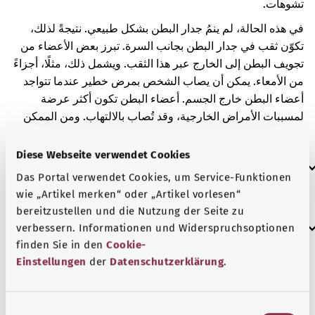
تشوهات.
في هذه الحالة، لم ينمُ جدار البطن بشكل طبيعي. نتيجةً لذلك،
تكوّن ثقب في جدار البطن بجانب السرة. تبرز بعض الأعضاء من
تجويف البطن إلى الخارج عبر هذا الثقب. ويشمل ذلك، مثلًا، أجزاءً
من الأمعاء. يمكن أن يصاب الشخص بمرض خطير عندما تتواجد
أعضاء البطن خارج الجسم. أعضاء البطن تكون أكثر عرضة
لمسببات الأمراض الخارجية، وقد تُصاب بالالتهاب. ومن الممكن
أن تتلقى أعضاء البطن كمية أقل من الدم أو أن تموت.
Diese Webseite verwendet Cookies
العلامات الإضافية
Das Portal verwendet Cookies, um Service-Funktionen
wie „Artikel merken“ oder „Artikel vorlesen“
bereitzustellen und die Nutzung der Seite zu
إرشاد
verbessern. Informationen und Widerspruchsoptionen
finden Sie in den
Cookie-
Einstellungen
der
Datenschutzerklärung
.
المصدر
مُقدم من شركة "Was hab’ ich?‎" ذات المسؤولية المحدودة غير
E