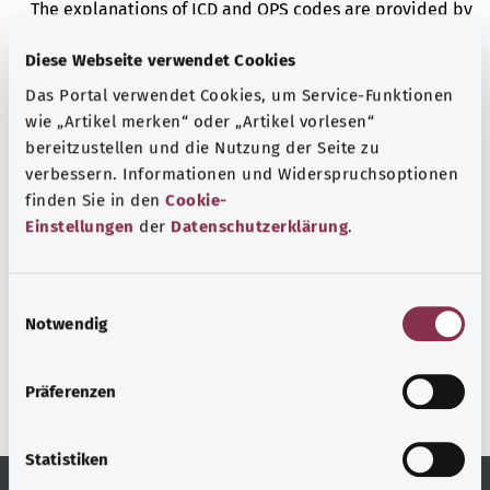
The explanations of ICD and OPS codes are provided by
the non-profit organization “Was hab’ ich?”
Diese Webseite verwendet Cookies
gemeinnützige GmbH on behalf of the Federal Ministry of
Health (BMG).
Das Portal verwendet Cookies, um Service-Funktionen
wie „Artikel merken“ oder „Artikel vorlesen“
bereitzustellen und die Nutzung der Seite zu
verbessern. Informationen und Widerspruchsoptionen
finden Sie in den
Cookie-
Einstellungen
der
Datenschutzerklärung
.
رجوع إلى الأعلى
E
gesund.bund.de
Notwendig
i
إحدى الخدمات المقدمة من
n
وزارة الصحة الاتحادية.
w
Präferenzen
i
l
l
Statistiken
i