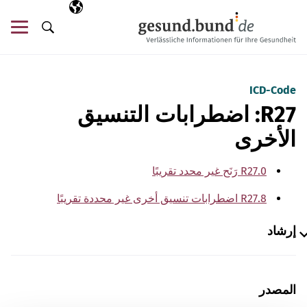
تخطي التنقل
AR
اللغة المختارة
قائ
البحث
ICD-Code
R27: اضطرابات التنسيق
الأخرى
R27.0 رَنَح غير محدد تقريبًا
R27.8 اضطرابات تنسيق أخرى غير محددة تقريبًا
إرشاد
المصدر