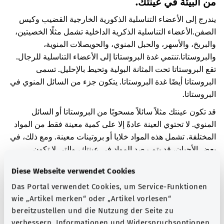
من البيئة في عينتك.
يندرج إلى الأعضاء التناسلية الذكورية الخارجية القضيب وكيس
الصفن.
الأعضاء التناسلية الذكرية الداخلية تشمل مثلًا الخصيتين،
والبربخ، والأسهر، والحبل المنوي، والحويصلات المنوية،
والبروستاتا.
تنتمي غدة البروستاتا إلى الأعضاء التناسلية للرجال.
تقع البروستاتا تحت المثانة البولية وتحيط بالإحليل. تسمى
البروستاتا أيضًا غدة البروستاتا. يتكون جزء من السائل المنوي في
البروستاتا.
قد تكون عينتك مثلاً سائلاً مسحوبًا من البروستاتا أو السائل
المنوي. لا تحتوي العينة عادةً إلا على كمية معينة فقط من المواد
المختلفة. تشمل هذه المواد خلايا أو بروتينات معينة. ومع ذلك، في
بعض الأحيان، قد يتم رصد المواد في عينتك، والتي لا تكون
موجودة به في الطبيعي.
Diese Webseite verwendet Cookies
على سبيل المثال، ربما تم رصد عقاقير أو أدوية في عينتك. من
Das Portal verwendet Cookies, um Service-Funktionen
الممكن أيضًا رصد مواد أخرى. لا توجد هذه المواد بشكل طبيعي
wie „Artikel merken“ oder „Artikel vorlesen“
في الجسم، ويمكن أن تسبب ظهور بعض الأعراض. وهذه المواد،
bereitzustellen und die Nutzung der Seite zu
مثلاً، هي مواد من البيئة. وقد تكون هذه المواد سامة.
verbessern. Informationen und Widerspruchsoptionen