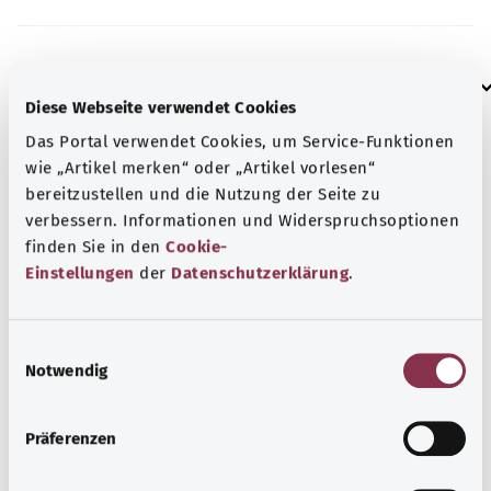
إرشاد
Diese Webseite verwendet Cookies
Das Portal verwendet Cookies, um Service-Funktionen
wie „Artikel merken“ oder „Artikel vorlesen“
المصدر
bereitzustellen und die Nutzung der Seite zu
مُقدم من شركة "Was hab’ ich?‎" ذات المسؤولية المحدودة غير
verbessern. Informationen und Widerspruchsoptionen
الربحية بالنيابة عن الوزارة الاتحادية للصحة (BMG).
finden Sie in den
Cookie-
Einstellungen
der
Datenschutzerklärung
.
رجوع إلى الأعلى
E
Notwendig
i
n
gesund.bund.de
w
إحدى الخدمات المقدمة من
Präferenzen
i
وزارة الصحة الاتحادية.
l