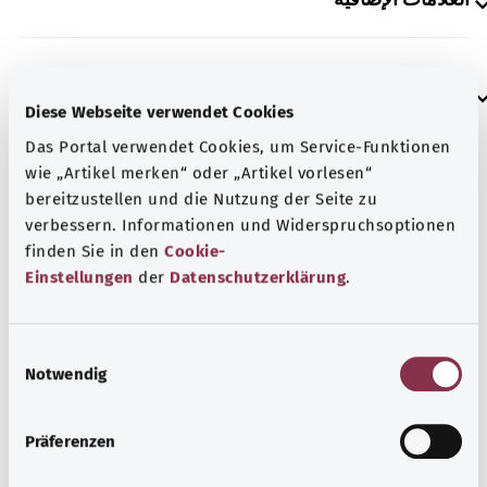
إرشاد
Diese Webseite verwendet Cookies
Das Portal verwendet Cookies, um Service-Funktionen
wie „Artikel merken“ oder „Artikel vorlesen“
المصدر
bereitzustellen und die Nutzung der Seite zu
مُقدم من شركة "Was hab’ ich?‎" ذات المسؤولية المحدودة غير
verbessern. Informationen und Widerspruchsoptionen
الربحية بالنيابة عن الوزارة الاتحادية للصحة (BMG).
finden Sie in den
Cookie-
Einstellungen
der
Datenschutzerklärung
.
رجوع إلى الأعلى
E
Notwendig
i
n
gesund.bund.de
w
إحدى الخدمات المقدمة من
Präferenzen
i
وزارة الصحة الاتحادية.
l