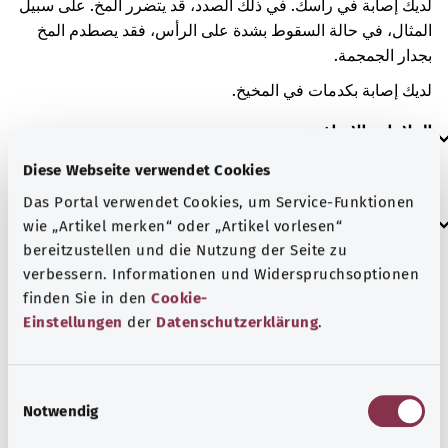
لديك إصابة في رأسك. في ذلك الصدد، قد يتضرر المخ. على سبيل
المثال، في حالة السقوط بشدة على الرأس، فقد يصطدم المخ
بجدار الجمجمة.
لديك إصابة بكدمات في المخيخ.
العلامات الإضافية
Diese Webseite verwendet Cookies
Das Portal verwendet Cookies, um Service-Funktionen
إرشاد
wie „Artikel merken“ oder „Artikel vorlesen“
bereitzustellen und die Nutzung der Seite zu
verbessern. Informationen und Widerspruchsoptionen
finden Sie in den
Cookie-
المصدر
Einstellungen
der
Datenschutzerklärung
.
مُقدم من شركة "Was hab’ ich?‎" ذات المسؤولية المحدودة غير
الربحية بالنيابة عن الوزارة الاتحادية للصحة (BMG).
E
Notwendig
i
n
رجوع إلى الأعلى