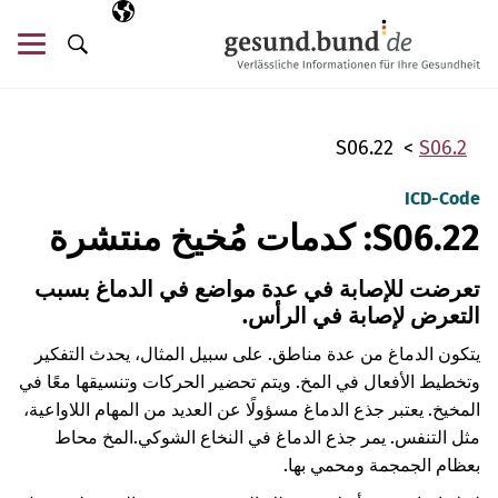
تخطي التنقل
AR
اللغة المختارة
قائ
البحث
S06.22
S06.2
ICD-Code
S06.22: كدمات مُخيخ منتشرة
تعرضت للإصابة في عدة مواضع في الدماغ بسبب
التعرض لإصابة في الرأس.
يتكون الدماغ من عدة مناطق. على سبيل المثال، يحدث التفكير
وتخطيط الأفعال في المخ. ويتم تحضير الحركات وتنسيقها معًا في
المخيخ. يعتبر جذع الدماغ مسؤولًا عن العديد من المهام اللاواعية،
مثل التنفس. يمر جذع الدماغ في النخاع الشوكي.
المخ محاط
بعظام الجمجمة ومحمي بها.