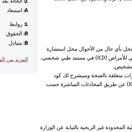
Z:
الحالة بعد
A:
استبعاد
L:
روابط
R:
الحقوق
B:
متبادل
 تحل بأي حال من الأحوال محل استشارة
الطبيبة أو الطبيب. إذا وجدت كود التصنيف الدولي للأمراض (ICD) في مستند طبي شخصي،
المزيد من ال
لتشخيص.
رات متعلقة بالصحة وسيشرح لك كود
التشخيص الخاص بالتصنيف الدولي للأمراض (ICD) عن طريق المحادثات المباشرة حسب
Was hab" ذات المسؤولية المحدودة غير الربحية بالنيابة عن الوزارة