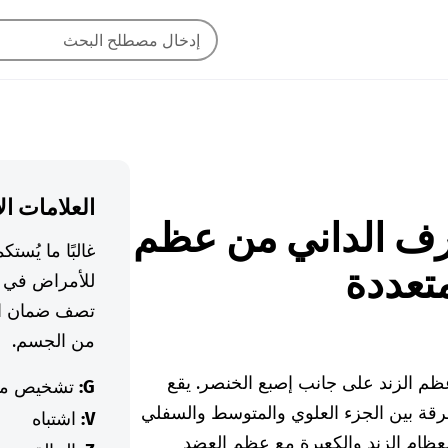
العلامات ال
الطرف الداني من عظم
غالبًا ما يُس
متعددة
للأمراض في ا
تصف ضمان ال
من الجسم.
عظم الزند على جانب إصبع الخنصر. يقع
G:
تشخيص م
فرقة بين الجزء العلوي والمتوسط والسفلي
V:
اشتباه
لعظام الزند والكعبرة مع عظم العضد