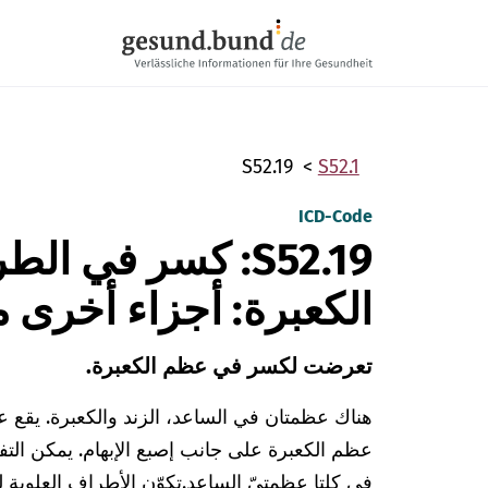
تخطي التنقل
S52.19
S52.1
ICD-Code
S52.19: كسر في 
الكعبرة: أجزاء أخرى 
تعرضت لكسر في عظم الكعبرة.
هناك عظمتان في الساعد، الزند والكعبرة. يقع 
عظم الكعبرة على جانب إصبع الإبهام. يمكن الت
في كلتا عظمتيّ الساعد.
تكوّن الأطراف العلوية 