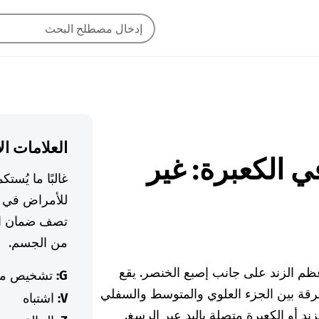
العلامات ال
 في الكعبرة: غير
غالبًا ما يُس
للأمراض في ا
تصف ضمان ال
من الجسم.
عظم الزند على جانب إصبع الخنصر. يقع
G:
تشخيص م
فرقة بين الجزء العلوي والمتوسط والسفلي
V:
اشتباه
ند أو الكعبرة متصلة باليد عبر الرسغ.