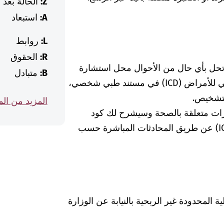
Z:
الحالة بعد
A:
استبعاد
L:
روابط
R:
الحقوق
 تحل بأي حال من الأحوال محل استشارة
B:
متبادل
الطبيبة أو الطبيب. إذا وجدت كود التصنيف الدولي للأمراض (ICD) في مستند طبي شخصي،
لتشخيص.
المزيد من ال
رات متعلقة بالصحة وسيشرح لك كود
التشخيص الخاص بالتصنيف الدولي للأمراض (ICD) عن طريق المحادثات المباشرة حسب
Was hab" ذات المسؤولية المحدودة غير الربحية بالنيابة عن الوزارة