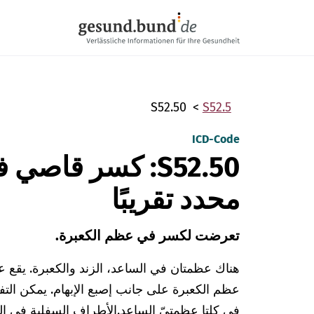
تخطي التنقل
S52.50
S52.5
ICD-Code
S52.50: كسر قاصي
محدد تقريبًا
تعرضت لكسر في عظم الكعبرة.
هناك عظمتان في الساعد، الزند والكعبرة. يقع 
عظم الكعبرة على جانب إصبع الإبهام. يمكن الت
في كلتا عظمتيّ الساعد.
الأطراف السفلية في الز