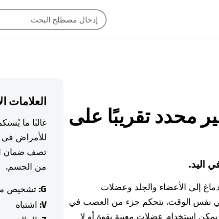
العلامات ال
غير محدد تقريبًا على
غالبًا ما يُس
للأمراض في ا
تصف ضمان ال
ي اليد.
من الجسم.
دماغ إلى الأعضاء والجلد وعضلات
G:
تشخيص م
ي نفس الوقت. يتحكم جزء من العصب في
V:
اشتباه
 يمكن استخدام عضلات معينة بقوة أو لا