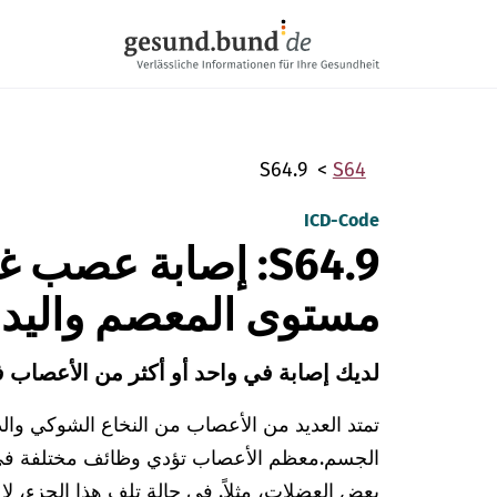
تخطي التنقل
S64.9
S64
ICD-Code
S64.9: إصابة عصب 
مستوى المعصم واليد
لديك إصابة في واحد أو أكثر من الأعصاب ف
تمتد العديد من الأعصاب من النخاع الشوكي وال
الجسم.
معظم الأعصاب تؤدي وظائف مختلفة ف
بعض العضلات، مثلاً. في حالة تلف هذا الجزء، لا