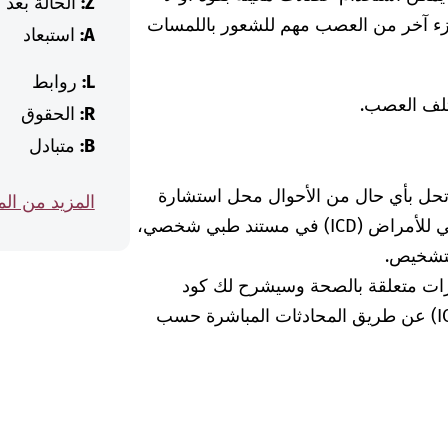
Z:
الحالة بعد
جزء آخر من العصب مهم للشعور باللمسات
A:
استبعاد
L:
روابط
تلف العصب.
R:
الحقوق
B:
متبادل
 تحل بأي حال من الأحوال محل استشارة
المزيد من ال
الطبيبة أو الطبيب. إذا وجدت كود التصنيف الدولي للأمراض (ICD) في مستند طبي شخصي،
لتشخيص.
رات متعلقة بالصحة وسيشرح لك كود
التشخيص الخاص بالتصنيف الدولي للأمراض (ICD) عن طريق المحادثات المباشرة حسب