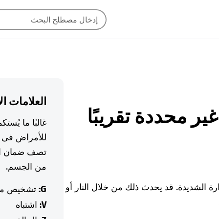
العلامات ال
ة غير محددة تقريبًا
غالبًا ما يُس
للأمراض في ا
تصف ضمان ال
من الجسم.
ة الشديدة. قد يحدث ذلك من خلال النار أو
G:
تشخيص م
V:
اشتباه