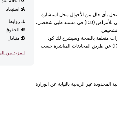
Z:
الحالة بعد
A:
استبعاد
 تحل بأي حال من الأحوال محل استشارة
L:
روابط
الطبيبة أو الطبيب. إذا وجدت كود التصنيف الدولي للأمراض (ICD) في مستند طبي شخصي،
R:
الحقوق
لتشخيص.
رات متعلقة بالصحة وسيشرح لك كود
B:
متبادل
التشخيص الخاص بالتصنيف الدولي للأمراض (ICD) عن طريق المحادثات المباشرة حسب
المزيد من ال
Was hab" ذات المسؤولية المحدودة غير الربحية بالنيابة عن الوزارة