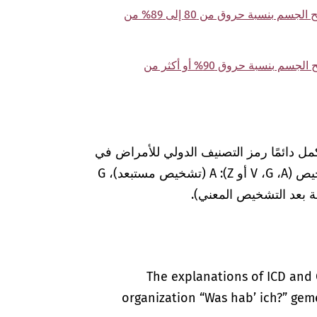
T31.98 حروق في مساحة 90% أو أكثر من سطح الجسم بنسبة حروق من 80 إلى 89% من
T31.99 حروق في مساحة 90% أو أكثر من سطح الجسم بنسبة حروق 90% أو أكثر من
مل دائمًا رمز التصنيف الدولي للأمراض في
المستندات الطبية بعلامات إضافية لضمان التشخيص (A‏، G‏، V أو Z): A (تشخيص مستبعد)، G
The explanations of ICD and 
organization “Was hab’ ich?” gem