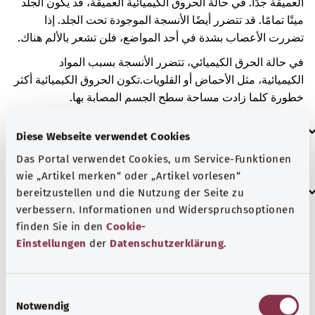
العميقة جدًا. في حالة الحروق الكيميائية العميقة، قد يكون الجلد
ميتًا تمامًا. قد تتضرر أيضًا الأنسجة الموجودة تحت الجلد. إذا
تضررت الأعصاب بشدة في أحد المواضع، فلن تشعر بالألم هناك.
في حالة الحرق الكيميائي، تتضرر الأنسجة بسبب المواد
الكيميائية، مثل الأحماض أو القلويات.
تكون الحروق الكيميائية أكثر
خطورة كلما زادت مساحة سطح الجسم المصابة بها.
العلامات الإضافية
Diese Webseite verwendet Cookies
Das Portal verwendet Cookies, um Service-Funktionen
wie „Artikel merken“ oder „Artikel vorlesen“
إرشاد
bereitzustellen und die Nutzung der Seite zu
verbessern. Informationen und Widerspruchsoptionen
finden Sie in den
Cookie-
Einstellungen
der
Datenschutzerklärung
.
المصدر
مُقدم من شركة "Was hab’ ich?‎" ذات المسؤولية المحدودة غير
الربحية بالنيابة عن الوزارة الاتحادية للصحة (BMG).
E
Notwendig
i