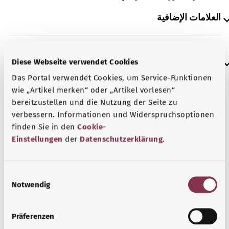
العلامات الإضافية
إرشاد
Diese Webseite verwendet Cookies
Das Portal verwendet Cookies, um Service-Funktionen
wie „Artikel merken“ oder „Artikel vorlesen“
bereitzustellen und die Nutzung der Seite zu
المصدر
verbessern. Informationen und Widerspruchsoptionen
مُقدم من شركة "Was hab’ ich?‎" ذات المسؤولية المحدودة غير
finden Sie in den
Cookie-
الربحية بالنيابة عن الوزارة الاتحادية للصحة (BMG).
Einstellungen
der
Datenschutzerklärung
.
E
رجوع إلى الأعلى
Notwendig
i
n
w
gesund.bund.de
Präferenzen
i
إحدى الخدمات المقدمة من