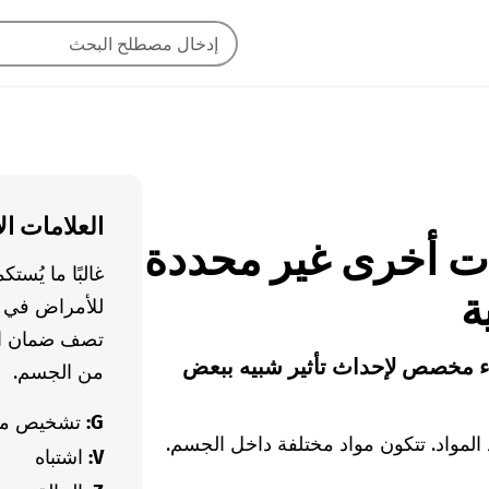
العلامات ال
ونات أخرى غير محددة
غالبًا ما يُس
ة
للأمراض في ا
تصف ضمان ال
ء مخصص لإحداث تأثير شبيه ببعض
من الجسم.
G:
تشخيص م
 المواد. تتكون مواد مختلفة داخل الجسم.
V:
اشتباه