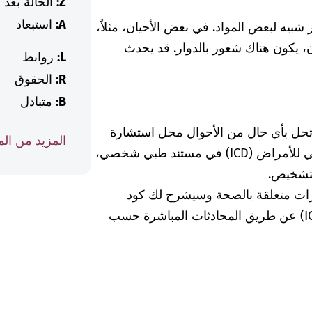
Z:
الحالة بعد
A:
استبعاد
 شبيه لبعض المواد. في بعض الأحيان، مثلاً،
ن، يكون هناك شعور بالدوار. قد يحدث
L:
روابط
R:
الحقوق
B:
متبادل
 تحل بأي حال من الأحوال محل استشارة
المزيد من ال
الطبيبة أو الطبيب. إذا وجدت كود التصنيف الدولي للأمراض (ICD) في مستند طبي شخصي،
لتشخيص.
رات متعلقة بالصحة وسيشرح لك كود
التشخيص الخاص بالتصنيف الدولي للأمراض (ICD) عن طريق المحادثات المباشرة حسب