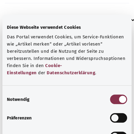
إرشاد
Diese Webseite verwendet Cookies
Das Portal verwendet Cookies, um Service-Funktionen
المصدر
wie „Artikel merken“ oder „Artikel vorlesen“
bereitzustellen und die Nutzung der Seite zu
مُقدم من شركة "Was hab’ ich?‎" ذات المسؤولية المحدودة غير
verbessern. Informationen und Widerspruchsoptionen
الربحية بالنيابة عن الوزارة الاتحادية للصحة (BMG).
finden Sie in den
Cookie-
Einstellungen
der
Datenschutzerklärung
.
رجوع إلى الأعلى
E
Notwendig
i
gesund.bund.de
n
إحدى الخدمات المقدمة من
w
Präferenzen
وزارة الصحة الاتحادية.
i
l