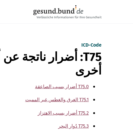
تخطي التنقل
ICD-Code
T75: أضرار ناتجة ع
أخرى
T75.0 أضرار بسبب الصاعقة
T75.1 الغرق والغطس غير المميت
T75.2 أضرار بسبب الاهتزاز
T75.3 دُوار البحر