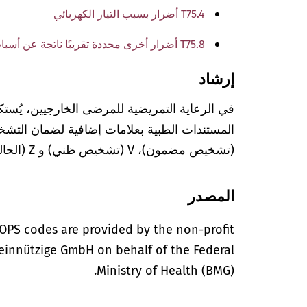
T75.4 أضرار بسبب التيار الكهربائي
T75.8 أضرار أخرى محددة تقريبًا ناتجة عن أسباب خارجية أخرى
إرشاد
في الرعاية التمريضية للمرضى الخارجيين، يُستك
(تشخيص مضمون)، V (تشخيص ظني) و Z (الحالة بعد التشخيص المعني).
المصدر
OPS codes are provided by the non-profit
einnützige GmbH on behalf of the Federal
Ministry of Health (BMG).