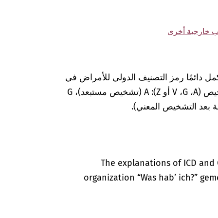
مل دائمًا رمز التصنيف الدولي للأمراض في
المستندات الطبية بعلامات إضافية لضمان التشخيص (A‏، G‏، V أو Z): A (تشخيص مستبعد)، G
The explanations of ICD and 
organization “Was hab’ ich?” gem