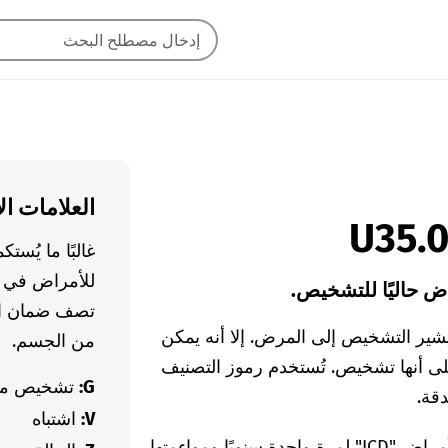
العلامات ال
غالبًا ما يُس
للأمراض في ا
ض حاليًا للتشخيص.
تصف ضمان ال
ير التشخيص إلى المرض. إلا أنه يمكن
من الجسم.
لى أنها تشخيص. تُستخدم رموز التصنيف
G:
تشخيص م
V:
اشتباه
يتم تحديث قائمة جميع رموز التصنيف الدولي للأمراض "ICD" لمرة واحدة سنويًا ومواءمتها