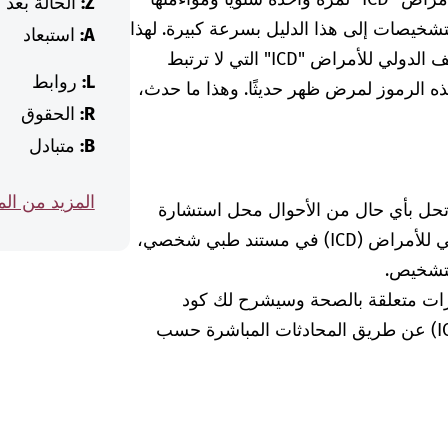
Z:
الحالة بعد
التشخيصات إلى هذا الدليل بسرعة كبيرة. لهذا
A:
استبعاد
الغرض، يوجد في الدليل دائمًا بعض رموز التصنيف الدولي للأمراض "ICD" التي لا ترتبط
L:
روابط
ه الرموز لمرض ظهر حديثًا. وهذا ما حدث،
R:
الحقوق
B:
متبادل
المزيد من ال
 تحل بأي حال من الأحوال محل استشارة
الطبيبة أو الطبيب. إذا وجدت كود التصنيف الدولي للأمراض (ICD) في مستند طبي شخصي،
لتشخيص.
رات متعلقة بالصحة وسيشرح لك كود
التشخيص الخاص بالتصنيف الدولي للأمراض (ICD) عن طريق المحادثات المباشرة حسب