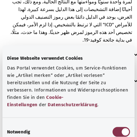
لمرة واحدة سنويًا ومواءمتها مع النتائج الحالية. ومع ذلك، تجب
أحيانًا إضافة التشخيصات إلى هذا الدليل بسرعة كبيرة. لهذا
الغرض، يوجد في الدليل دائمًا بعض رموز التصنيف الدولي
للأمراض "ICD" التي لا ترتبط بالتشخيص. إذا لزم الأمر، فيمكن
تخصيص أحد هذه الرموز لمرض ظهر حديثًا. وهذا ما حدث، مثلًا،
في بداية جائحة كوفيد-19.
العلامات الإضافية
Diese Webseite verwendet Cookies
Das Portal verwendet Cookies, um Service-Funktionen
wie „Artikel merken“ oder „Artikel vorlesen“
إرشاد
bereitzustellen und die Nutzung der Seite zu
verbessern. Informationen und Widerspruchsoptionen
finden Sie in den
Cookie-
Einstellungen
der
Datenschutzerklärung
.
المصدر
مُقدم من شركة "Was hab’ ich?‎" ذات المسؤولية المحدودة غير
الربحية بالنيابة عن الوزارة الاتحادية للصحة (BMG).
E
Notwendig
i