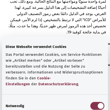
لمرة واحدة سنويًا ومواءمتها مع النتائج الحالية. ومع ذلك، تجب
أحيانًا إضافة التشخيصات إلى هذا الدليل بسرعة كبيرة. لهذا
الغرض، يوجد في الدليل دائمًا بعض رموز التصنيف الدولي
للأمراض "ICD" التي لا ترتبط بالتشخيص. إذا لزم الأمر، فيمكن
تخصيص أحد هذه الرموز لمرض ظهر حديثًا. وهذا ما حدث، مثلًا،
في بداية جائحة كوفيد-19.
العلامات الإضافية
Diese Webseite verwendet Cookies
Das Portal verwendet Cookies, um Service-Funktionen
wie „Artikel merken“ oder „Artikel vorlesen“
إرشاد
bereitzustellen und die Nutzung der Seite zu
verbessern. Informationen und Widerspruchsoptionen
finden Sie in den
Cookie-
Einstellungen
der
Datenschutzerklärung
.
المصدر
مُقدم من شركة "Was hab’ ich?‎" ذات المسؤولية المحدودة غير
الربحية بالنيابة عن الوزارة الاتحادية للصحة (BMG).
E
Notwendig
i