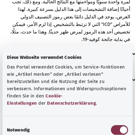
لمرة واحدة سنويًا ومواءمتها مع النتائج الحالية. ومع ذلك، تجب
أحيانًا إضافة التشخيصات إلى هذا الدليل بسرعة كبيرة. لهذا
الغرض، يوجد في الدليل دائمًا بعض رموز التصنيف الدولي
للأمراض "ICD" التي لا ترتبط بالتشخيص. إذا لزم الأمر، فيمكن
تخصيص أحد هذه الرموز لمرض ظهر حديثًا. وهذا ما حدث، مثلًا،
في بداية جائحة كوفيد-19.
العلامات الإضافية
Diese Webseite verwendet Cookies
Das Portal verwendet Cookies, um Service-Funktionen
wie „Artikel merken“ oder „Artikel vorlesen“
إرشاد
bereitzustellen und die Nutzung der Seite zu
verbessern. Informationen und Widerspruchsoptionen
finden Sie in den
Cookie-
Einstellungen
der
Datenschutzerklärung
.
المصدر
مُقدم من شركة "Was hab’ ich?‎" ذات المسؤولية المحدودة غير
الربحية بالنيابة عن الوزارة الاتحادية للصحة (BMG).
E
Notwendig
i