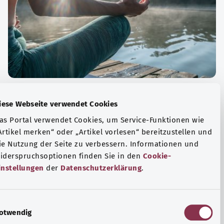
الة الصحية والرفاهية
Diese Webseite verwendet Cookies
ياضة أو التأمل؟ هناك تدابير مختلفة للتعامل مع الضغوط
Das Portal verwendet Cookies, um Service-Funktionen wie
وتر في الحياة اليومية، ولزيادة رفاهية الفرد أو لزيادة الراحة.
„Artikel merken“ oder „Artikel vorlesen“ bereitzustellen u
die Nutzung der Seite zu verbessern. Informationen und
فة المزيد
Widerspruchsoptionen finden Sie in den
Cookie-
Einstellungen
der
Datenschutzerklärung
.
E
Notwendig
i