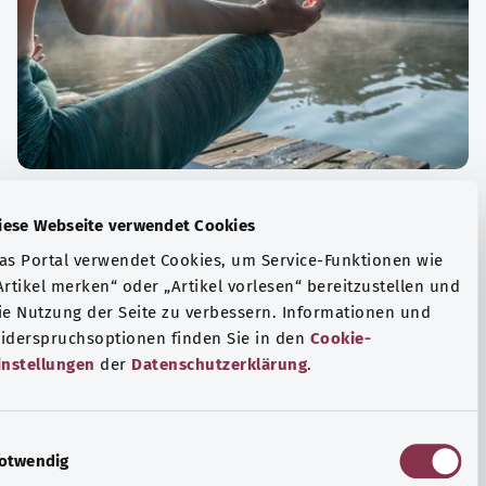
الة الصحية والرفاهية
Diese Webseite verwendet Cookies
ياضة أو التأمل؟ هناك تدابير مختلفة للتعامل مع الضغوط
Das Portal verwendet Cookies, um Service-Funktionen wie
وتر في الحياة اليومية، ولزيادة رفاهية الفرد أو لزيادة الراحة.
„Artikel merken“ oder „Artikel vorlesen“ bereitzustellen u
die Nutzung der Seite zu verbessern. Informationen und
فة المزيد
Widerspruchsoptionen finden Sie in den
Cookie-
Einstellungen
der
Datenschutzerklärung
.
E
Notwendig
i